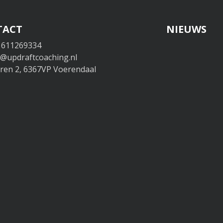
TACT
NIEUWS
 611269334
o@updraftcoaching.nl
en 2, 6367VP Voerendaal