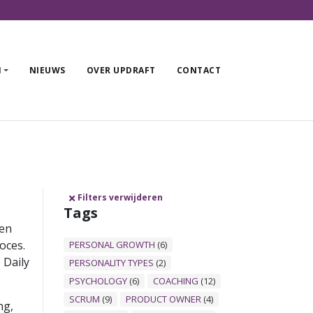
DIENSTEN
N
NIEUWS
OVER UPDRAFT
CONTACT
ARTIKELEN
NIEUWS
OVER UPDRAFT
CONTACT
Filters verwijderen
Tags
 en
oces.
PERSONAL GROWTH
(6)
 Daily
PERSONALITY TYPES
(2)
PSYCHOLOGY
(6)
COACHING
(12)
SCRUM
(9)
PRODUCT OWNER
(4)
ng,