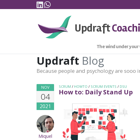
Linkedin
WhatsApp
Skip to content
Updraft
Coach
The wind under your
Updraft
Blog
Because people and psychology are sooo i
SCRUM
/
HOWTO
/
SCRUM EVENTS
/
DSU
NOV
How to: Daily Stand Up
04
2021
Miquel