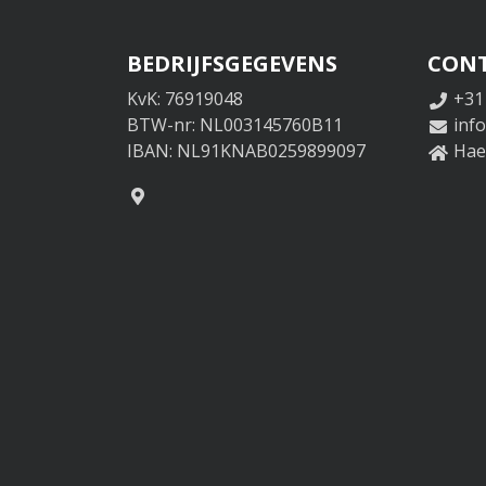
BEDRIJFSGEGEVENS
CON
KvK: 76919048
+31
BTW-nr: NL003145760B11
inf
IBAN: NL91KNAB0259899097
Haer